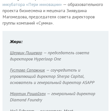
инкубатора «Пери инновации»
— образовательного
проекта бизнесмена и мецената Зиявудина
Магомедова, председателя совета директоров
группы компаний «Сумма».
Жюри:
Шервин Пишевар
— председатель совета
директоров Hyperloop One
Густаво Сапожник
— соучредитель и
управляющий директор Sherpa Capital,
основатель и генеральный директор ASAPP
Мартин Рошайзен
— генеральный директор
Diamond Foundry
Ной Гудхарт
— основатель Moat