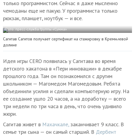
только программистом. Сейчас я даже мысленно
чемоданы еще не пакую. У программиста только
рюкзак, планшет, ноутбук — и все.
Фото: пресс-служба Группы «Сумма»
Сагитав Сагитов получает сертификат на стажировку в Кремниевой
долине
Идея игры CERO появилась у Сагитава во время
детского хакатона в «Пери инновации» в декабре
прошлого года. Там он познакомился с другим
школьником — Магомедом Магомедовым. Ребята
объединили усилия и сделали компьютерную игру. На
ее создание ушло 20 часов, а на доработку — всего
три недели по три часа в день, что очень удивило
жюри.
Сагитав живет в
Махачкале,
заканчивает 9 класс. В
семье три сына — он самый старший. В
Дербент