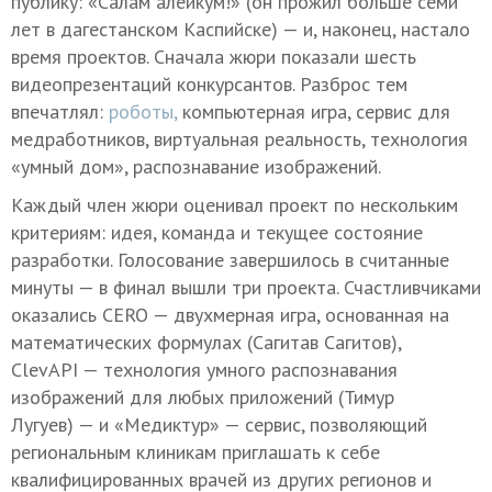
публику: «Салам алейкум!» (он прожил больше семи
лет в дагестанском Каспийске) — и, наконец, настало
время проектов. Сначала жюри показали шесть
видеопрезентаций конкурсантов. Разброс тем
впечатлял:
роботы,
компьютерная игра, сервис для
медработников, виртуальная реальность, технология
«умный дом», распознавание изображений.
Каждый член жюри оценивал проект по нескольким
критериям: идея, команда и текущее состояние
разработки. Голосование завершилось в считанные
минуты — в финал вышли три проекта. Счастливчиками
оказались CERO — двухмерная игра, основанная на
математических формулах (Сагитав Сагитов),
ClevAPI — технология умного распознавания
изображений для любых приложений (Тимур
Лугуев) — и «Медиктур» — сервис, позволяющий
региональным клиникам приглашать к себе
квалифицированных врачей из других регионов и