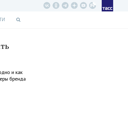
ТИ
ать
одно и как
неры бренда