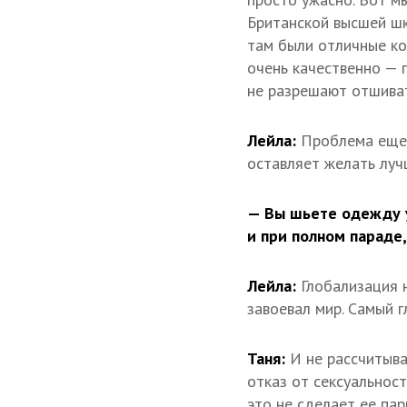
Британской высшей шк
там были отличные ко
очень качественно — 
не разрешают отшива
Лейла:
Проблема еще и
оставляет желать лучш
— Вы шьете одежду у
и при полном параде,
Лейла:
Глобализация 
завоевал мир. Самый 
Таня:
И не рассчитыва
отказ от сексуальност
это не сделает ее пар