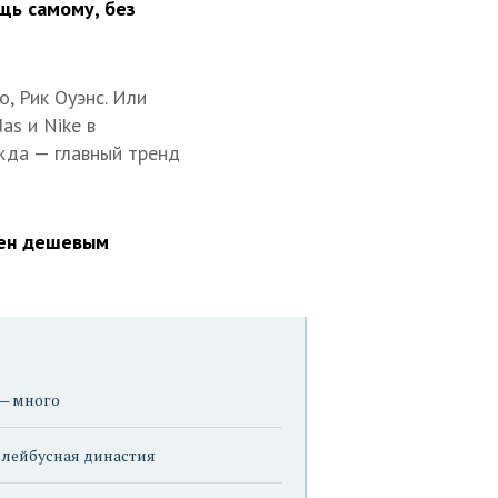
щь самому, без
, Рик Оуэнс. Или
as и Nike в
жда — главный тренд
нен дешевым
 — много
ллейбусная династия