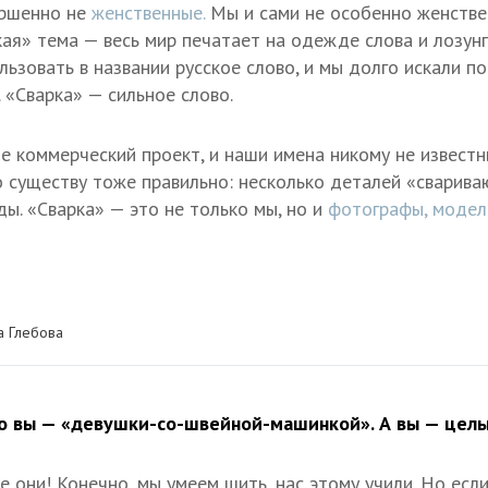
ершенно не
женственные.
Мы и сами не особенно женствен
кая» тема — весь мир печатает на одежде слова и лозунг
льзовать в названии русское слово, и мы долго искали п
 «Сварка» — сильное слово.
е коммерческий проект, и наши имена никому не известн
 существу тоже правильно: несколько деталей «сварив
ы. «Сварка» — это не только мы, но и
фотографы,
модел
а Глебова
то вы — «девушки-со-швейной-машинкой». А вы — целы
е они! Конечно, мы умеем шить, нас этому учили. Но ес