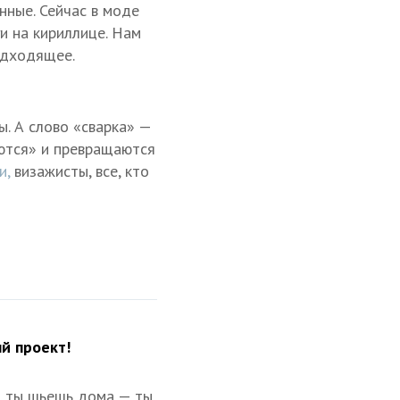
ные. Сейчас в моде
и на кириллице. Нам
одходящее.
ы. А слово «сварка» —
аются» и превращаются
и,
визажисты, все, кто
й проект!
ли ты шьешь дома — ты