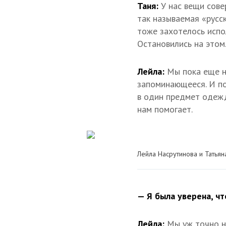
Таня:
У нас вещи сов
так называемая «русс
тоже захотелось испо
Остановились на этом.
Лейла:
Мы пока еще н
запоминающееся. И по
в один предмет одежд
нам помогает.
Лейла Насрутинова и Татьян
— Я была уверена, ч
Лейла:
Мы уж точно н