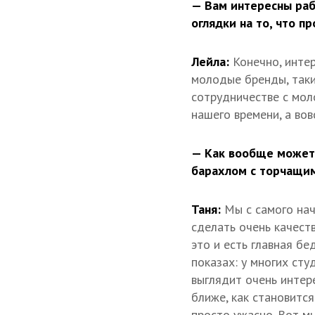
— Вам интересны раб
оглядки на то, что п
Лейла:
Конечно, инте
молодые бренды, такие
сотрудничестве с мо
нашего времени, а вов
— Как вообще может 
барахлом с торчащи
Таня:
Мы с самого нач
сделать очень качест
это и есть главная бе
показах: у многих ст
выглядит очень интер
ближе, как становится
просто ужасно. Вот м