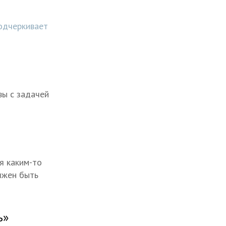
одчеркивает
вы с задачей
я каким-то
олжен быть
ь»