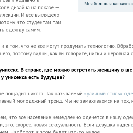
Моя большая кавказска
оле дизайна на показе —
ллекции. И все выглядело
потому что студентам там
ть одежду самим.
 в том, что не все могут продумать технологию. Обрабо
его, поэтому видны, как вы говорите, нитки и неровная с
нисекс. В стране, где можно встретить женщину в шес
 у унисекса есть будущее?
не пощадит никого. Так называемый
«уличный стиль» о
главный молодежный тренд. Мы не замахиваемся на тех, 
ем, что все население немедленно оденется в нашу оде
и, это, скорее, новая сексуальность. Если девушка наден
нем. Наоборот, в этом будет что-то милое.