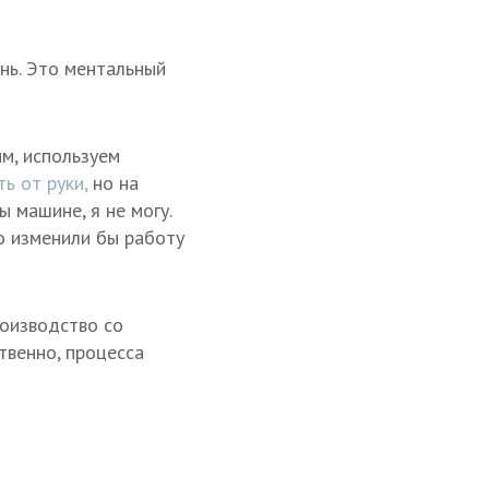
нь. Это ментальный
мм, используем
ь от руки,
но на
 машине, я не могу.
о изменили бы работу
роизводство со
твенно, процесса