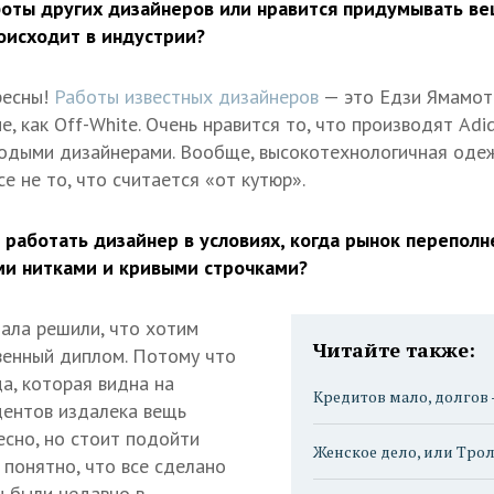
оты других дизайнеров или нравится придумывать ве
роисходит в индустрии?
ресны!
Работы известных дизайнеров
— это Едзи Ямамото
, как Off-White. Очень нравится то, что производят Adid
лодыми дизайнерами. Вообще, высокотехнологичная оде
се не то, что считается «от кутюр».
работать дизайнер в условиях, когда рынок перепол
ми нитками и кривыми строчками?
ала решили, что хотим
Читайте также:
венный диплом. Потому что
да, которая видна на
Кредитов мало, долгов
удентов издалека вещь
есно, но стоит подойти
Женское дело, или Тро
 понятно, что все сделано
ы были недавно в